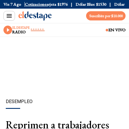
cial
Vie 7 Ago
$1520
Cotizaciones
Dólar Tarjeta
$1976
Dólar Blue
$1530
Dólar CCL
Suscribite por $10.000
EL DESTAPE
EN VIVO
RADIO
DESEMPLEO
Reprimen a trabajadores