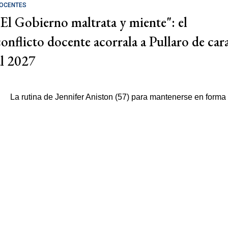
OCENTES
"El Gobierno maltrata y miente": el
conflicto docente acorrala a Pullaro de car
al 2027