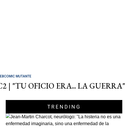
EBCOMIC MUTANTE
C2 | "TU OFICIO ERA... LA GUERRA"
TRENDING