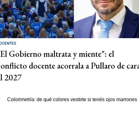
OCENTES
"El Gobierno maltrata y miente": el
conflicto docente acorrala a Pullaro de car
al 2027