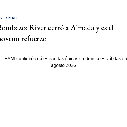
IVER PLATE
Bombazo: River cerró a Almada y es el
noveno refuerzo