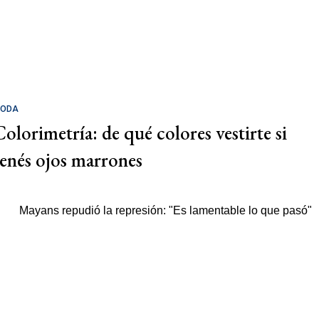
ODA
Colorimetría: de qué colores vestirte si
tenés ojos marrones