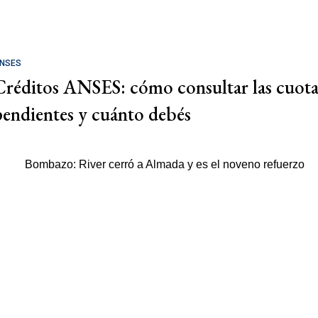
NSES
Créditos ANSES: cómo consultar las cuota
pendientes y cuánto debés