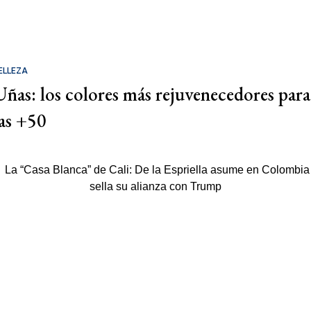
ELLEZA
Uñas: los colores más rejuvenecedores para
las +50