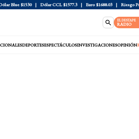
r Blue
$1530
Dólar CCL
$1577.3
Euro
$1688.03
Riesgo País
EL DESTAPE
RADIO
CIONALES
DEPORTES
ESPECTÁCULOS
INVESTIGACIONES
OPINIÓN