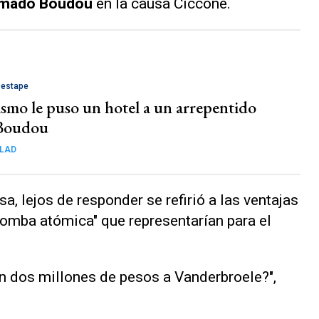
mado Boudou
en la causa Ciccone.
Destape
ismo le puso un hotel a un arrepentido
 Boudou
ALAD
a, lejos de responder se refirió a las ventajas
 "bomba atómica" que representarían para el
on dos millones de pesos a Vanderbroele?",