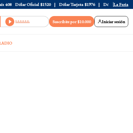
408
Dólar Oficial
$1520
Dólar Tarjeta
$1976
Dólar Blue
La Feria
$1530
Suscribite por $10.000
Iniciar sesión
RADIO