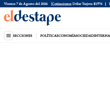
Viernes 7 de Agosto del 2026
Dólar Oficial
$1520
Cotizaciones
Dólar Tarjeta
$1976
Dóla
SECCIONES
POLÍTICA
ECONOMÍA
SOCIEDAD
INTERNA