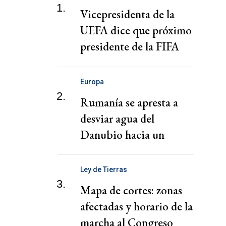
1.
Vicepresidenta de la
UEFA dice que próximo
presidente de la FIFA
debe ser un "guardián
del deporte"
Europa
2.
Rumanía se apresta a
desviar agua del
Danubio hacia un
reactor nuclear ante
inminente parada
Ley de Tierras
3.
Mapa de cortes: zonas
afectadas y horario de la
marcha al Congreso