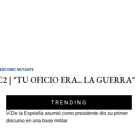
EBCOMIC MUTANTE
C2 | "TU OFICIO ERA... LA GUERRA"
TRENDING