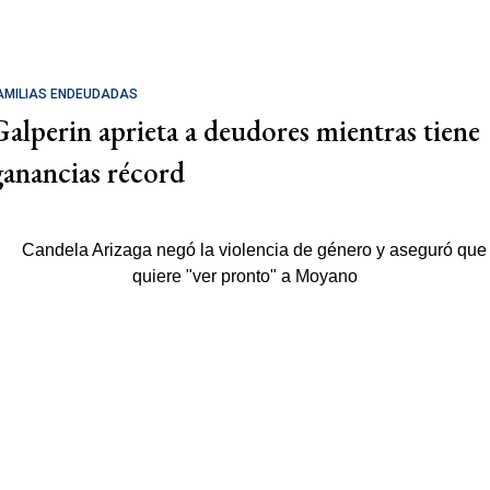
AMILIAS ENDEUDADAS
Galperin aprieta a deudores mientras tiene
ganancias récord