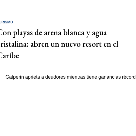
URISMO
Con playas de arena blanca y agua
cristalina: abren un nuevo resort en el
Caribe