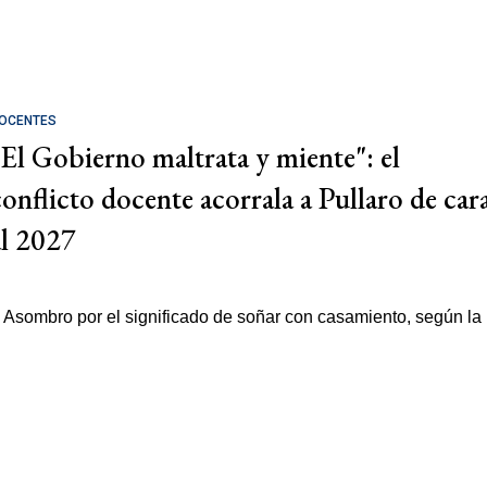
OCENTES
"El Gobierno maltrata y miente": el
conflicto docente acorrala a Pullaro de car
al 2027