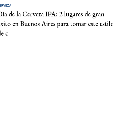
ERVEZA
Día de la Cerveza IPA: 2 lugares de gran
éxito en Buenos Aires para tomar este estil
de c