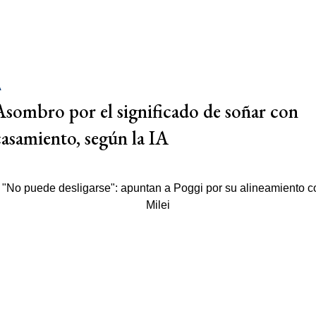
A
Asombro por el significado de soñar con
casamiento, según la IA