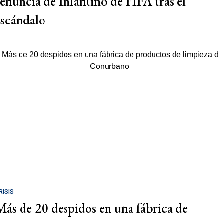
renuncia de Infantino de FIFA tras el
escándalo
RISIS
Más de 20 despidos en una fábrica de