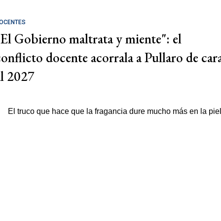
OCENTES
"El Gobierno maltrata y miente": el
conflicto docente acorrala a Pullaro de car
al 2027