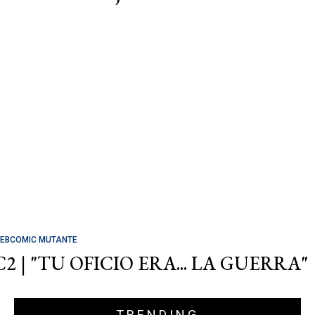
EBCOMIC MUTANTE
C2 | "TU OFICIO ERA... LA GUERRA"
TRENDING