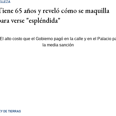
ELLEZA
Tiene 65 años y reveló cómo se maquilla
para verse "espléndida"
EY DE TIERRAS