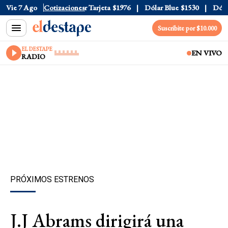
 Oficial
Vie 7 Ago
$1520
Cotizaciones
Dólar Tarjeta
$1976
Dólar Blue
$1530
Dólar 
Suscribite por $10.000
EL DESTAPE
EN VIVO
RADIO
PRÓXIMOS ESTRENOS
J.J Abrams dirigirá una