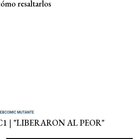
cómo resaltarlos
EBCOMIC MUTANTE
C1 | "LIBERARON AL PEOR"