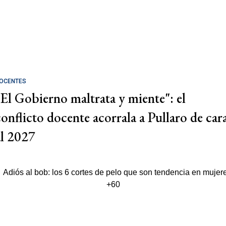
OCENTES
"El Gobierno maltrata y miente": el
conflicto docente acorrala a Pullaro de car
al 2027