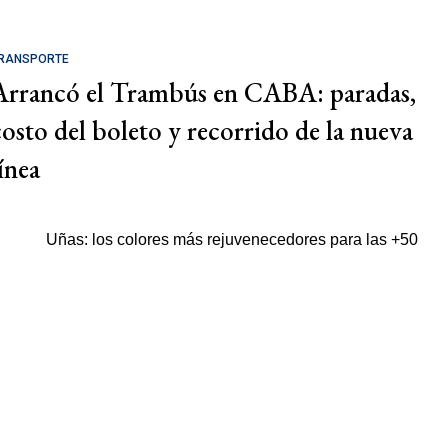
RANSPORTE
Arrancó el Trambús en CABA: paradas,
costo del boleto y recorrido de la nueva
ínea