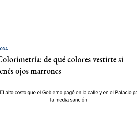
ODA
Colorimetría: de qué colores vestirte si
tenés ojos marrones