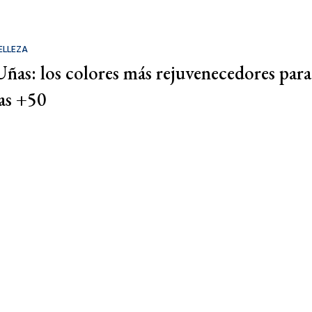
ELLEZA
Uñas: los colores más rejuvenecedores para
las +50