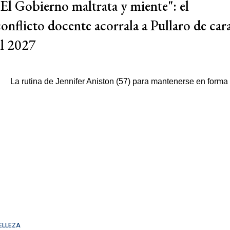
"El Gobierno maltrata y miente": el
conflicto docente acorrala a Pullaro de car
al 2027
ELLEZA