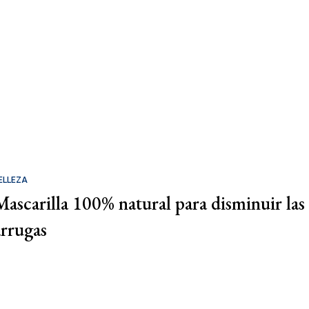
ELLEZA
Mascarilla 100% natural para disminuir las
arrugas