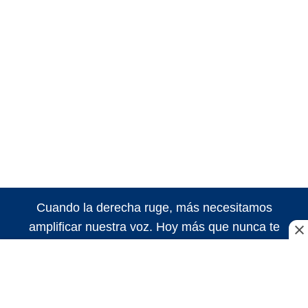
Cuando la derecha ruge, más necesitamos
amplificar nuestra voz. Hoy más que nunca te
necesitamos para seguir haciendo nuestro trabajo.
¡Sigamos haciendo historia!
Suscribite