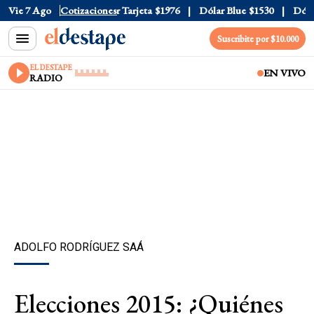
Oficial
Vie 7 Ago
$1520
Cotizaciones
Dólar Tarjeta
$1976
Dólar Blue
$1530
Dólar C
Suscribite por $10.000
EL DESTAPE
EN VIVO
RADIO
ADOLFO RODRÍGUEZ SAÁ
Elecciones 2015: ¿Quiénes