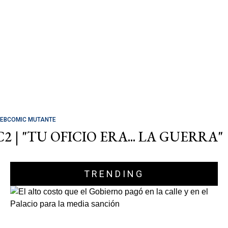
EBCOMIC MUTANTE
C2 | "TU OFICIO ERA... LA GUERRA"
TRENDING