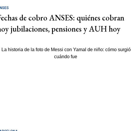
NSES
Fechas de cobro ANSES: quiénes cobran
hoy jubilaciones, pensiones y AUH hoy