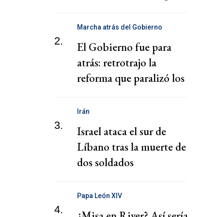
Nacional
Marcha atrás del Gobierno
2.
El Gobierno fue para
atrás: retrotrajo la
reforma que paralizó los
puertos
Irán
3.
Israel ataca el sur de
Líbano tras la muerte de
dos soldados
Papa León XIV
4.
¿Misa en River? Así sería