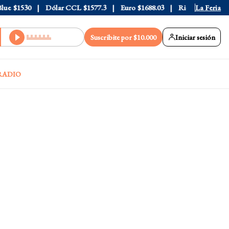
$1530
Dólar CCL
$1577.3
Euro
$1688.03
Riesgo País
La Feria
408
Suscribite por $10.000
Iniciar sesión
RADIO