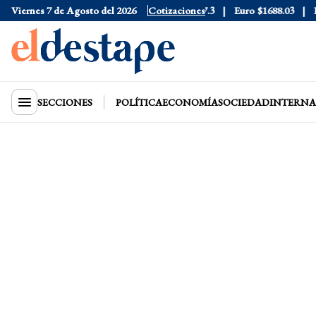
Viernes 7 de Agosto del 2026
Dólar Blue
$1530
Dólar CCL
Cotizaciones
$1577.3
Euro
$1688.03
Ries
SECCIONES
POLÍTICA
ECONOMÍA
SOCIEDAD
INTERNA