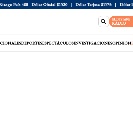
go País
408
Dólar Oficial
$1520
Dólar Tarjeta
$1976
Dólar Blue
EL DESTAPE
RADIO
CIONALES
DEPORTES
ESPECTÁCULOS
INVESTIGACIONES
OPINIÓN