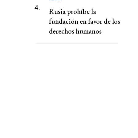
4.
Rusia prohíbe la
fundación en favor de los
derechos humanos
presidida por la viuda de
Navalni