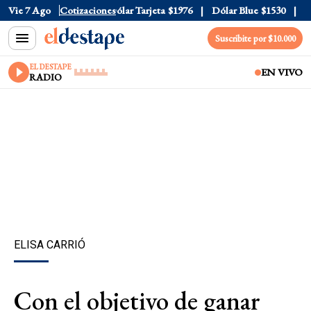
ólar Oficial
Vie 7 Ago
$1520
Cotizaciones
Dólar Tarjeta
$1976
Dólar Blue
$1530
Dól
Suscribite por $10.000
EL DESTAPE
EN VIVO
RADIO
ELISA CARRIÓ
Con el objetivo de ganar