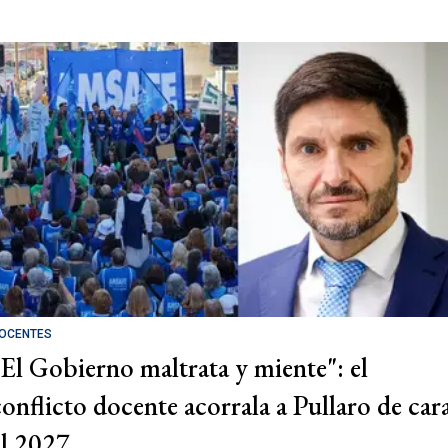
OCENTES
"El Gobierno maltrata y miente": el
conflicto docente acorrala a Pullaro de car
al 2027