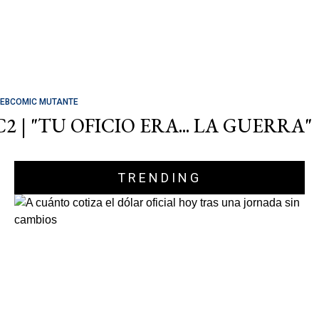
EBCOMIC MUTANTE
C2 | "TU OFICIO ERA... LA GUERRA"
TRENDING