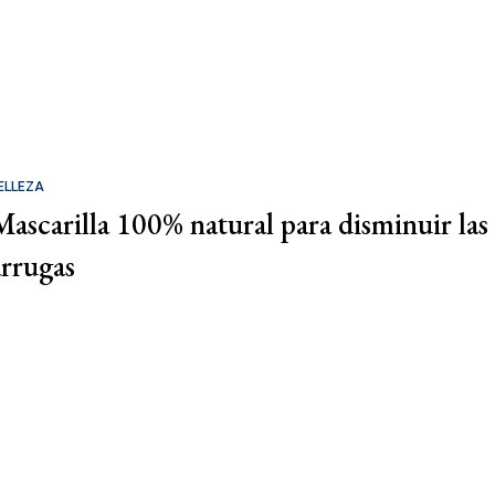
ELLEZA
Mascarilla 100% natural para disminuir las
arrugas