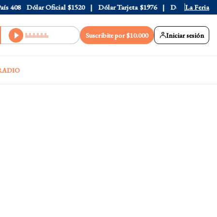
408
Dólar Oficial
$1520
Dólar Tarjeta
$1976
Dólar Blue
La Feria
$1530
Suscribite por $10.000
Iniciar sesión
RADIO