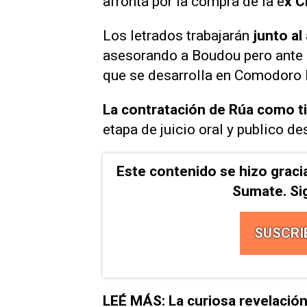
afronta por la compra de la e
x C
Los letrados trabajarán
junto a
asesorando a Boudou pero ante la
que se desarrolla en Comodoro
La contratación de Rúa como ti
etapa de juicio oral y publico de
Este contenido se hizo graci
Sumate. Si
SUSCRI
LEÉ MÁS: La curiosa revelació