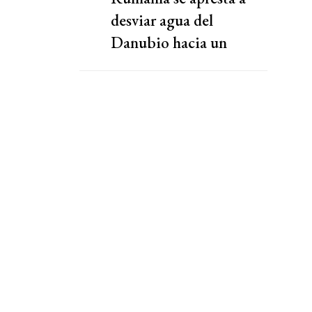
desviar agua del
Danubio hacia un
reactor nuclear ante
inminente parada