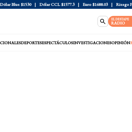
ar Blue
$1530
Dólar CCL
$1577.3
Euro
$1688.03
Riesgo País
EL DESTAPE
RADIO
CIONALES
DEPORTES
ESPECTÁCULOS
INVESTIGACIONES
OPINIÓN