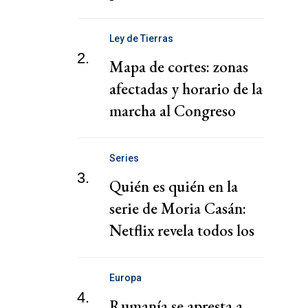
de 2 horas de CABA
Ley de Tierras
2.
Mapa de cortes: zonas
afectadas y horario de la
marcha al Congreso
Series
3.
Quién es quién en la
serie de Moria Casán:
Netflix revela todos los
personajes
Europa
4.
Rumanía se apresta a