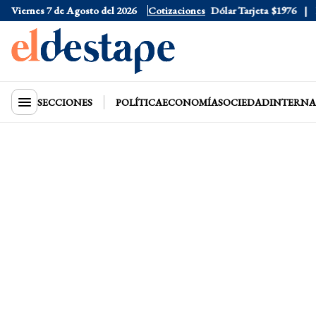
Viernes 7 de Agosto del 2026
Dólar Oficial
Cotizaciones
$1520
Dólar Tarjeta
$1976
Dól
SECCIONES
POLÍTICA
ECONOMÍA
SOCIEDAD
INTERNA