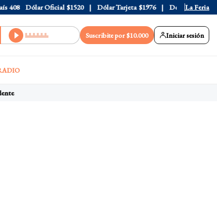
408
Dólar Oficial
$1520
Dólar Tarjeta
$1976
Dólar Blue
La Feria
$1525
Suscribite por $10.000
Iniciar sesión
RADIO
ente