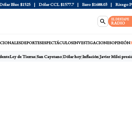
ar Blue
$1525
Dólar CCL
$1577.7
Euro
$1688.03
Riesgo País
EL DESTAPE
RADIO
CIONALES
DEPORTES
ESPECTÁCULOS
INVESTIGACIONES
OPINIÓN
ente
Ley de Tierras
San Cayetano
Dólar hoy
Inflación
Javier Milei presid