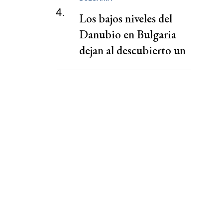
4.
Los bajos niveles del
Danubio en Bulgaria
dejan al descubierto un
puente de la época
romana