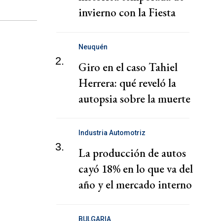
invierno con la Fiesta
Nacional de la Nieve
Neuquén
2.
Giro en el caso Tahiel
Herrera: qué reveló la
autopsia sobre la muerte
del nene de 6 años
Industria Automotriz
3.
La producción de autos
cayó 18% en lo que va del
año y el mercado interno
no arranca
BULGARIA