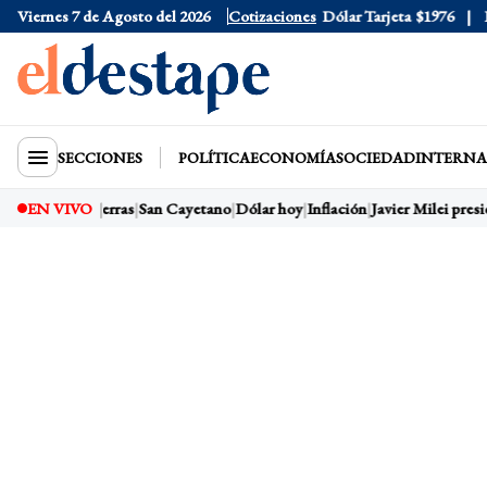
Viernes 7 de Agosto del 2026
Dólar Oficial
Cotizaciones
$1520
Dólar Tarjeta
$1976
Dól
SECCIONES
POLÍTICA
ECONOMÍA
SOCIEDAD
INTERNA
EN VIVO
Ley de Tierras
San Cayetano
Dólar hoy
Inflación
Javier Milei presid