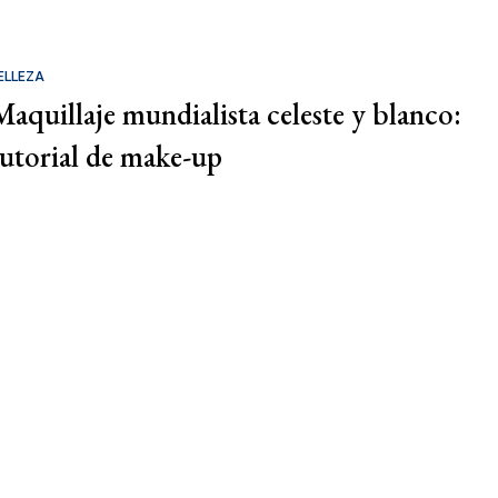
ELLEZA
Maquillaje mundialista celeste y blanco:
tutorial de make-up