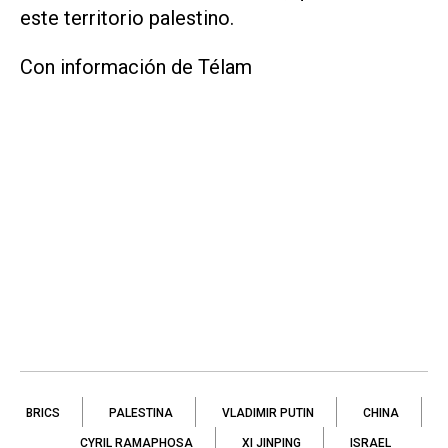
este territorio palestino.
Con información de Télam
BRICS
PALESTINA
VLADIMIR PUTIN
CHINA
CYRIL RAMAPHOSA
XI JINPING
ISRAEL