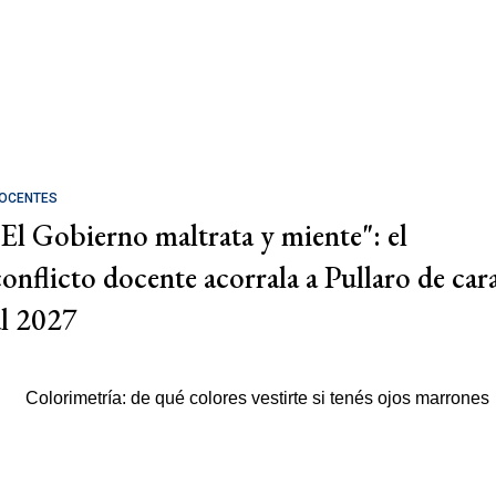
OCENTES
"El Gobierno maltrata y miente": el
conflicto docente acorrala a Pullaro de car
al 2027