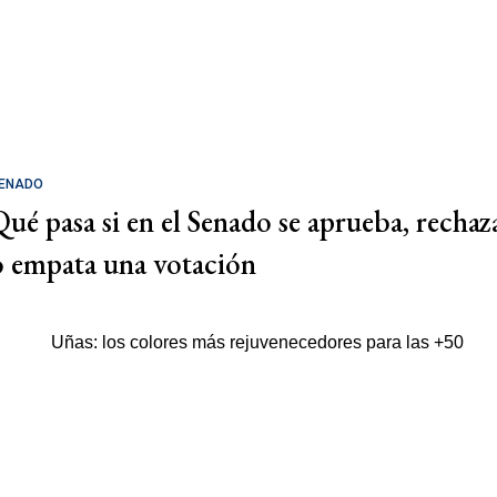
ENADO
Qué pasa si en el Senado se aprueba, rechaz
o empata una votación