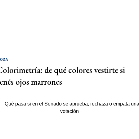
ODA
Colorimetría: de qué colores vestirte si
tenés ojos marrones