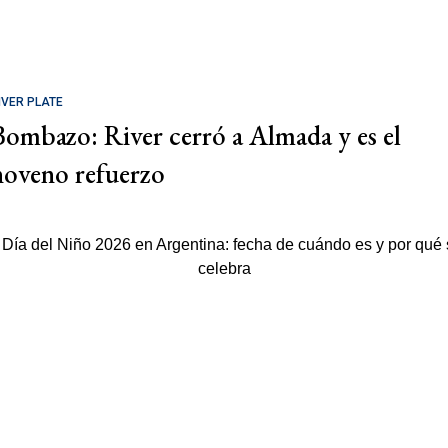
IVER PLATE
Bombazo: River cerró a Almada y es el
noveno refuerzo