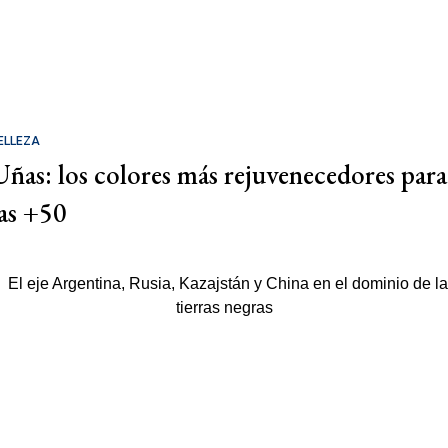
ELLEZA
Uñas: los colores más rejuvenecedores para
las +50