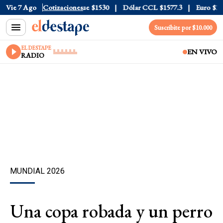
a
$1976
Vie 7 Ago
Dólar Blue
Cotizaciones
$1530
Dólar CCL
$1577.3
Euro
$1688.03
Suscribite por $10.000
EL DESTAPE
EN VIVO
RADIO
MUNDIAL 2026
Una copa robada y un perro