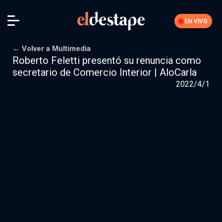
EN VIVO
← Volver a Multimedia
Roberto Feletti presentó su renuncia como
secretario de Comercio Interior | AloCarla
2022/4/1
Feria El Destape
Descuentos
Bolsa de empleo
Foros
Mis datos
Cerrar sesión