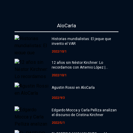
AloCarla
Iniciar sesión
Historias mundialistas: El jeque que
invento el VAR
2022/10/1
La Feria
12 años sin Néstor Kirchner: Lo
Nuestra comunidad de suscriptores
recordamos con Artemio López |
Suscribite por
AloCarla
2022/10/1
$10000
$15000
Más opciones
Agustin Rossi en AloCarla
2022/9/3
Secciones editoriales
Edgardo Mocca y Carla Pelliza analizan
el discurso de Cristina Kirchner
2022/5/1
Política