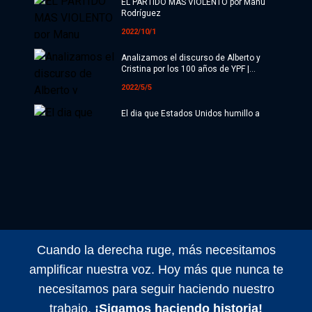
EL PARTIDO MAS VIOLENTO por Manu
Economía
Rodríguez
2022/10/1
Sociedad
Analizamos el discurso de Alberto y
Deportes
Cristina por los 100 años de YPF |
AloCarla
2022/5/5
Cultura
El dia que Estados Unidos humillo a
Inglaterra | Historias Mundialistas por
#ATR
Manu Rodríguez
2022/10/1
Internacionales
Recordamos a Néstor Kirchner a 19
años de su asunción presidencial |
Investigaciones
AloCarla
2022/4/3
Opinión
Artemio López sobre la credibilidad de
las encuestas | AloCarla
Videos
Cuando la derecha ruge, más necesitamos
2022/4/3
amplificar nuestra voz. Hoy más que nunca te
Radio
El censo nacional, a 12 años de la
necesitamos para seguir haciendo nuestro
muerte de Néstor Kirchner | AloCarla
Programación
trabajo.
¡Sigamos haciendo historia!
2022/4/2