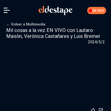
EN VIVO
← Volver a Multimedia
Mil cosas a la vez EN VIVO con Lautaro
Maislin, Verónica Castañares y Luis Bremer
2024/5/2
Feria El Destape
Descuentos
Bolsa de empleo
Foros
Mis datos
Cerrar sesión