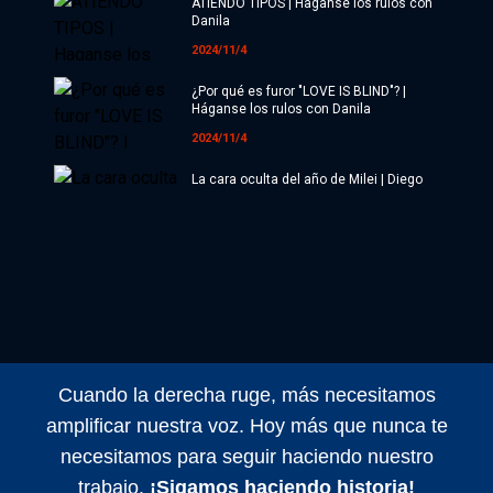
ATIENDO TIPOS | Haganse los rulos con
Economía
Danila
2024/11/4
Sociedad
¿Por qué es furor "LOVE IS BLIND"? |
Deportes
Háganse los rulos con Danila
2024/11/4
Cultura
La cara oculta del año de Milei | Diego
Genoud
#ATR
2024/11/4
Internacionales
Maldita Suerte EN VIVO con Matías
Colombatti y equipo
Investigaciones
2024/11/4
Opinión
Maldita Suerte EN VIVO con Matías
Colombatti y equipo
Videos
Cuando la derecha ruge, más necesitamos
2024/11/1
amplificar nuestra voz. Hoy más que nunca te
Radio
Maldita Suerte EN VIVO con Matías
necesitamos para seguir haciendo nuestro
Colombatti y equipo
Programación
trabajo.
¡Sigamos haciendo historia!
2024/11/5