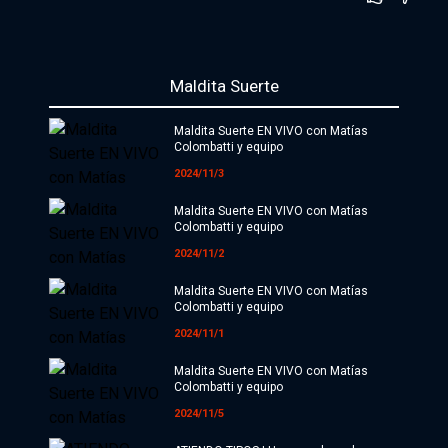
Maldita Suerte
Iniciar sesión
Maldita Suerte EN VIVO con Matías
Colombatti y equipo
2024/11/3
La Feria
Maldita Suerte EN VIVO con Matías
Nuestra comunidad de suscriptores
Colombatti y equipo
Suscribite por
2024/11/2
$10000
$15000
Más opciones
Maldita Suerte EN VIVO con Matías
Colombatti y equipo
2024/11/1
Secciones editoriales
Maldita Suerte EN VIVO con Matías
Colombatti y equipo
2024/11/5
Política