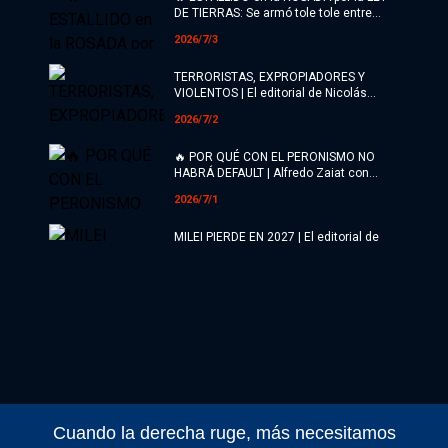
DE TIERRAS: Se armó tole tole entre
Bullrich y Sturzenegger
2026/7/3
TERRORISTAS, EXPROPIADORES Y
VIOLENTOS | El editorial de Nicolás
Lantos
2026/7/2
🔥 POR QUÉ CON EL PERONISMO NO
HABRÁ DEFAULT | Alfredo Zaiat con
Roberto Navarro
2026/7/1
MILEI PIERDE EN 2027 | El editorial de
Jon Heguier
2026/6/5
MILEI QUIERE VACIAR DE PODER A
KICILLOF | Editorial de Roberto Navarro
2026/6/4
💥 ALERTA TOTAL: TRUMP LE ENCARGÓ
A MILEI ARMAR UN BLOQUE FASCISTA
EN SUDAMÉRICA | Jonathan Heguier
Cuando la derecha ruge, más necesitamos
2026/6/3