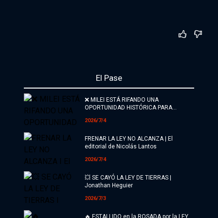
El Pase
❌ MILEI ESTÁ RIFANDO UNA
OPORTUNIDAD HISTÓRICA PARA
ARGENTINA | Alfredo Zaiat con Nico
2026/7/4
Lantos
FRENAR LA LEY NO ALCANZA | El
editorial de Nicolás Lantos
2026/7/4
💥 SE CAYÓ LA LEY DE TIERRAS |
Jonathan Heguier
2026/7/3
🔥 ESTALLIDO en la ROSADA por la LEY