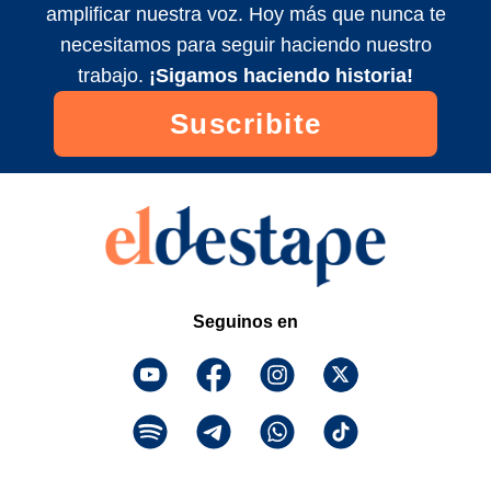
amplificar nuestra voz. Hoy más que nunca te
💸 DÓLAR RECALENTADO: ¿POR QUÉ
necesitamos para seguir haciendo nuestro
SUBIÓ 10% EN JULIO? | Alfredo Zaiat con
Roberto Navarro
trabajo.
¡Sigamos haciendo historia!
2026/6/3
Suscribite
EL FMI PIDIÓ PRIVATIZAR JUBILACIONES
| El editorial de Roberto Navarro
2026/6/2
Seguinos en