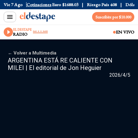
Vie 7 Ago
Dólar CCL
Cotizaciones
$1577.3
Euro
$1688.03
Riesgo País
408
Dólar O
Suscribite por $10.000
EL DESTAPE
EN VIVO
RADIO
← Volver a Multimedia
ARGENTINA ESTÁ RE CALIENTE CON
MILEI | El editorial de Jon Heguier
2026/4/5