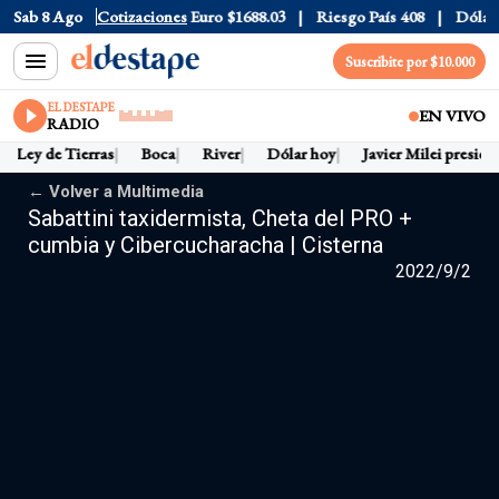
Sab 8 Ago
Dólar CCL
Cotizaciones
$1580.7
Euro
$1688.03
Riesgo País
408
Dólar O
Suscribite por $10.000
EL DESTAPE
EN VIVO
RADIO
Ley de Tierras
Boca
River
Dólar hoy
Javier Milei preside
← Volver a Multimedia
Sabattini taxidermista, Cheta del PRO +
cumbia y Cibercucharacha | Cisterna
2022/9/2