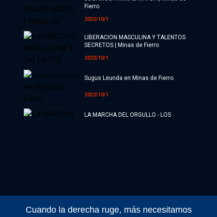
Fierro
2022/10/1
LIBERACION MASCULINA Y TALENTOS
SECRETOS | Minas de Fierro
2022/10/1
Sugus Leunda en Minas de Fierro
2022/10/1
LA MARCHA DEL ORGULLO - LOS
TEMONES DE 100% LUCHA | Minas de
Fierro
2022/10/1
BAILAMOS ZUMBA CON VALE ZUMB |
Minas de Fierro
2022/9/1
Danilo Montana y cómo estrenar un
ESTUDIO NUEVO | Minas de Fierro
Cuando la derecha ruge, más necesitamos
2022/9/2