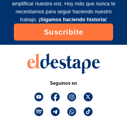
amplificar nuestra voz. Hoy más que nunca te
FOROS DE INCELS PARTE UNO | Minas
necesitamos para seguir haciendo nuestro
de Fierro #36
trabajo.
¡Sigamos haciendo historia!
2022/9/1
Suscribite
Nos cortamos el pelo por la libertad |
Minas de Fierro #35
2022/9/2
Seguinos en