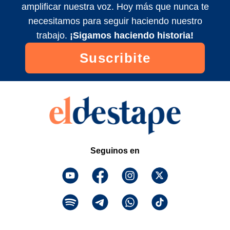
amplificar nuestra voz. Hoy más que nunca te
Maldita Suerte EN VIVO con Matías
necesitamos para seguir haciendo nuestro
Colombatti y equipo
trabajo.
¡Sigamos haciendo historia!
2024/11/5
Suscribite
Maldita Suerte EN VIVO con Matías
Colombatti y equipo
2024/11/3
Seguinos en