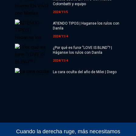
Colombatti y equipo
2024/11/5
ATIENDO TIPOS | Haganse los rulos con
Danila
2024/11/4
¿Por qué es furor "LOVE IS BLIND"? |
Háganse los rulos con Danila
2024/11/4
La cara oculta del año de Milei | Diego
Genoud
2024/11/4
Maldita Suerte EN VIVO con Matías
Colombatti y equipo
2024/11/4
Maldita Suerte EN VIVO con Matías
Colombatti y equipo
Cuando la derecha ruge, más necesitamos
2024/11/1