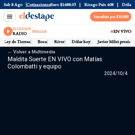
Sab 8 Ago
Dólar CCL
Cotizaciones
$1580.7
Euro
$1688.03
Riesgo País
408
Dólar O
Suscribite por $10.000
EL DESTAPE
EN VIVO
RADIO
Ley de Tierras
Boca
River
Dólar hoy
Javier Milei preside
← Volver a Multimedia
Maldita Suerte EN VIVO con Matías
Colombatti y equipo
2024/10/4