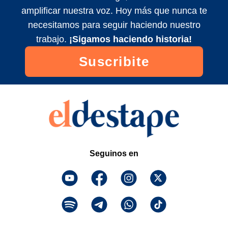
amplificar nuestra voz. Hoy más que nunca te
Maldita Suerte EN VIVO con Matías
necesitamos para seguir haciendo nuestro
Colombatti y equipo
trabajo.
¡Sigamos haciendo historia!
2024/11/5
Suscribite
Maldita Suerte EN VIVO con Matías
Colombatti y equipo
2024/11/3
Seguinos en