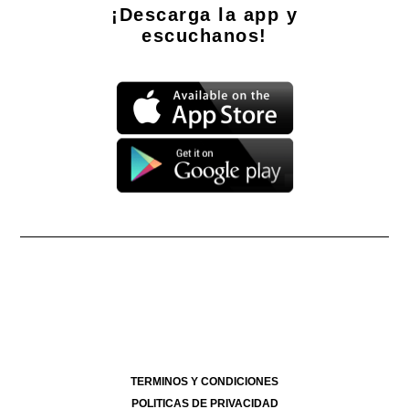
¡Descarga la app y
escuchanos!
Propietario: Producciones La Ñata S.A. CUIT 30-71490926-2
Dirección Nacional de Derecho de Autor -
EN TRÁMITE
Edición Nº
- 4293
- 07/08/2026
Director Periodístico de El Destape
Roberto Navarro
TERMINOS Y CONDICIONES
POLITICAS DE PRIVACIDAD