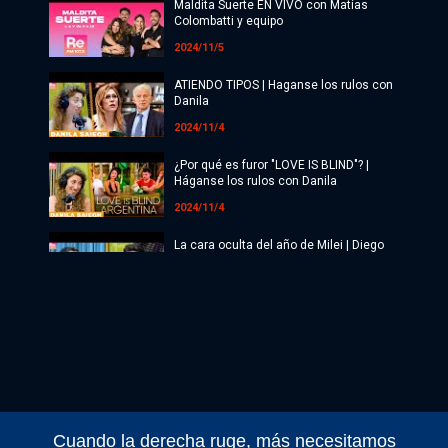
Maldita Suerte EN VIVO con Matías
Colombatti y equipo
2024/11/5
ATIENDO TIPOS | Haganse los rulos con
Danila
2024/11/4
¿Por qué es furor "LOVE IS BLIND"? |
Háganse los rulos con Danila
2024/11/4
La cara oculta del año de Milei | Diego
Genoud
2024/11/4
Maldita Suerte EN VIVO con Matías
Colombatti y equipo
2024/11/4
Maldita Suerte EN VIVO con Matías
Colombatti y equipo
Cuando la derecha ruge, más necesitamos
2024/11/1