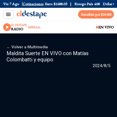
Vie 7 Ago
Dólar CCL
Cotizaciones
$1577.3
Euro
$1688.03
Riesgo País
408
Dólar Ofi
Suscribite por $10.000
EL DESTAPE
EN VIVO
RADIO
← Volver a Multimedia
Maldita Suerte EN VIVO con Matías
Colombatti y equipo
2024/8/5