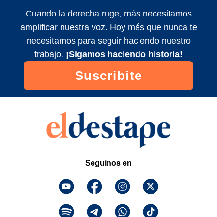
Colombatti y equipo
Cuando la derecha ruge, más necesitamos
2024/11/1
amplificar nuestra voz. Hoy más que nunca te
Maldita Suerte EN VIVO con Matías
necesitamos para seguir haciendo nuestro
Colombatti y equipo
trabajo.
¡Sigamos haciendo historia!
2024/11/5
Suscribite
Maldita Suerte EN VIVO con Matías
Colombatti y equipo
2024/11/3
Seguinos en