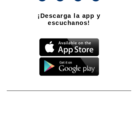
¡Descarga la app y
escuchanos!
Propietario: Producciones La Ñata S.A. CUIT 30-71490926-2
Dirección Nacional de Derecho de Autor -
EN TRÁMITE
Edición Nº
- 4294
- 08/08/2026
Director Periodístico de El Destape
Roberto Navarro