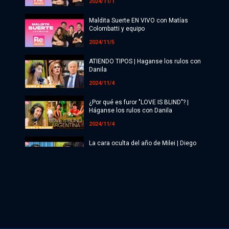
2024/11/1
Maldita Suerte EN VIVO con Matías
Colombatti y equipo
2024/11/5
ATIENDO TIPOS | Haganse los rulos con
Danila
2024/11/4
¿Por qué es furor "LOVE IS BLIND"? |
Háganse los rulos con Danila
2024/11/4
La cara oculta del año de Milei | Diego
Genoud
2024/11/4
Maldita Suerte EN VIVO con Matías
Colombatti y equipo
2024/11/4
Maldita Suerte EN VIVO con Matías