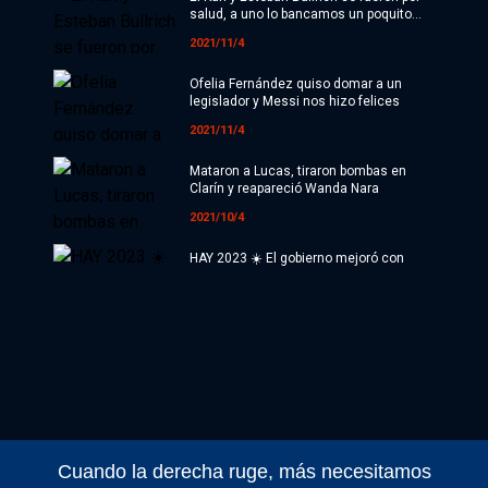
salud, a uno lo bancamos un poquito
más
2021/11/4
Ofelia Fernández quiso domar a un
legislador y Messi nos hizo felices
2021/11/4
Mataron a Lucas, tiraron bombas en
Clarín y reapareció Wanda Nara
2021/10/4
HAY 2023 ☀️ El gobierno mejoró con
respecto a las PASO en un contexto de
recuperación económica
2021/10/1
Cristina Kirchner va a estar en el cierre
de campaña
2021/10/4
Liberales en llamas: Maslatón desafió
en vivo al marido de pampita
Cuando la derecha ruge, más necesitamos
2021/10/2