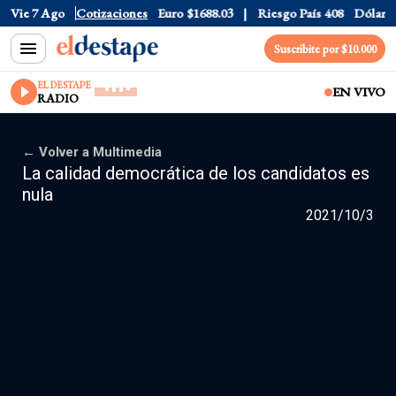
Vie 7 Ago
Dólar CCL
Cotizaciones
$1577.3
Euro
$1688.03
Riesgo País
408
Dólar Of
Suscribite por $10.000
EL DESTAPE
EN VIVO
RADIO
← Volver a Multimedia
La calidad democrática de los candidatos es
nula
2021/10/3