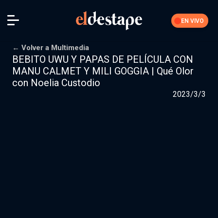
EN VIVO
← Volver a Multimedia
BEBITO UWU Y PAPAS DE PELÍCULA CON
MANU CALMET Y MILI GOGGIA | Qué Olor
Iniciar sesión
con Noelia Custodio
2023/3/3
La Feria
Nuestra comunidad de suscriptores
Suscribite por
$10000
$15000
Más opciones
Secciones editoriales