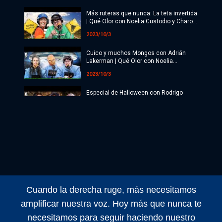
Radio
Más ruteras que nunca: La teta invertida
Programación
| Qué Olor con Noelia Custodio y Charo
López
2023/10/3
Copa Mundial 2026
Cuico y muchos Mongos con Adrián
Últimas Noticias
Lakerman | Qué Olor con Noelia
Custodio y Charo López
2023/10/3
Especial de Halloween con Rodrigo
Paranormal | Qué Olor con Noelia
Custodio y Charo López
2023/10/3
TODO BIEN EN EL BÚNKER | Qué Olor
con Noelia Custodio y Charo López
2023/9/3
Demonología con Mili Goggia | Qué Olor
con Noelia Custodio y Charo López
Cuando la derecha ruge, más necesitamos
2023/9/3
amplificar nuestra voz. Hoy más que nunca te
Fanfic: Milei-Bregman y el Chavo con
necesitamos para seguir haciendo nuestro
Sara Hebe | Qué Olor con Noelia