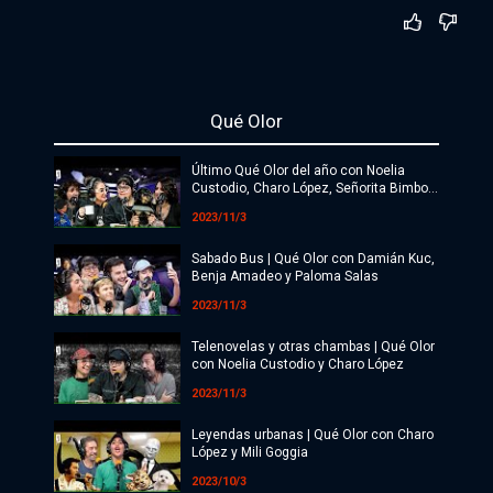
Política
Economía
Qué Olor
Sociedad
Último Qué Olor del año con Noelia
Deportes
Custodio, Charo López, Señorita Bimbo y
Barbi Recanati
2023/11/3
Cultura
Sabado Bus | Qué Olor con Damián Kuc,
#ATR
Benja Amadeo y Paloma Salas
2023/11/3
Internacionales
Telenovelas y otras chambas | Qué Olor
Investigaciones
con Noelia Custodio y Charo López
2023/11/3
Opinión
Leyendas urbanas | Qué Olor con Charo
Videos
López y Mili Goggia
2023/10/3