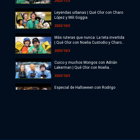
2023/11/3
Leyendas urbanas | Qué Olor con Charo
López y Mili Goggia
2023/10/3
Más ruteras que nunca: La teta invertida
| Qué Olor con Noelia Custodio y Charo
López
2023/10/3
Cuico y muchos Mongos con Adrián
Lakerman | Qué Olor con Noelia
Custodio y Charo López
2023/10/3
Especial de Halloween con Rodrigo
Paranormal | Qué Olor con Noelia
Custodio y Charo López
2023/10/3
TODO BIEN EN EL BÚNKER | Qué Olor
con Noelia Custodio y Charo López
2023/9/3
Demonología con Mili Goggia | Qué Olor