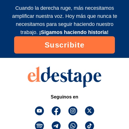
con Noelia Custodio y Charo López
Cuando la derecha ruge, más necesitamos
2023/9/3
amplificar nuestra voz. Hoy más que nunca te
Fanfic: Milei-Bregman y el Chavo con
necesitamos para seguir haciendo nuestro
Sara Hebe | Qué Olor con Noelia
Custodio y Charo López
trabajo.
¡Sigamos haciendo historia!
2023/9/3
Suscribite
Los pumas y la tapa de sesos | Qué Olor
con Noelia Custodio y Charo López
2023/9/3
Seguinos en