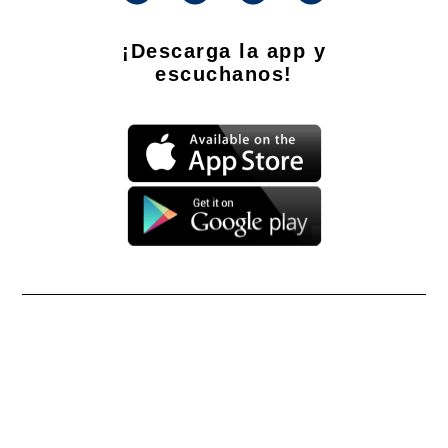
¡Descarga la app y
escuchanos!
Propietario: Producciones La Ñata S.A. CUIT 30-71490926-2
Dirección Nacional de Derecho de Autor -
EN TRÁMITE
Edición Nº
- 4295
- 09/08/2026
Director Periodístico de El Destape
Roberto Navarro