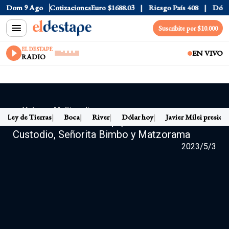
Dom 9 Ago
Dólar CCL
Cotizaciones
$1580.7
Euro
$1688.03
Riesgo País
408
Dólar
Suscribite por $10.000
EL DESTAPE
EN VIVO
RADIO
← Volver a Multimedia
Ley de Tierras
Boca
River
Dólar hoy
Javier Milei preside
FIGURAS PATERNAS | Qué Olor con Noelia
Custodio, Señorita Bimbo y Matzorama
2023/5/3