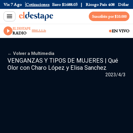
Vie 7 Ago
Dólar CCL
Cotizaciones
$1574.6
Euro
$1688.03
Riesgo País
408
Dólar Of
Suscribite por $10.000
EL DESTAPE
EN VIVO
RADIO
← Volver a Multimedia
VENGANZAS Y TIPOS DE MUJERES | Qué
Olor con Charo López y Elisa Sanchez
2023/4/3