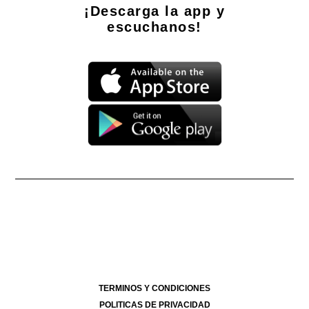
¡Descarga la app y
escuchanos!
Propietario: Producciones La Ñata S.A. CUIT 30-71490926-2
Dirección Nacional de Derecho de Autor -
EN TRÁMITE
Edición Nº
- 4293
- 07/08/2026
Director Periodístico de El Destape
Roberto Navarro
TERMINOS Y CONDICIONES
POLITICAS DE PRIVACIDAD