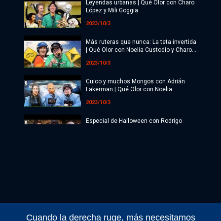
Leyendas urbanas | Qué Olor con Charo
López y Mili Goggia
2023/10/3
Más ruteras que nunca: La teta invertida
| Qué Olor con Noelia Custodio y Charo
López
2023/10/3
Cuico y muchos Mongos con Adrián
Lakerman | Qué Olor con Noelia
Custodio y Charo López
2023/10/3
Especial de Halloween con Rodrigo
Paranormal | Qué Olor con Noelia
Custodio y Charo López
2023/10/3
TODO BIEN EN EL BÚNKER | Qué Olor
con Noelia Custodio y Charo López
2023/9/3
Demonología con Mili Goggia | Qué Olor
con Noelia Custodio y Charo López
Cuando la derecha ruge, más necesitamos
2023/9/3