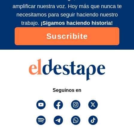
amplificar nuestra voz. Hoy más que nunca te
Fanfic: Milei-Bregman y el Chavo con
necesitamos para seguir haciendo nuestro
Sara Hebe | Qué Olor con Noelia
Custodio y Charo López
trabajo.
¡Sigamos haciendo historia!
2023/9/3
Suscribite
Los pumas y la tapa de sesos | Qué Olor
con Noelia Custodio y Charo López
2023/9/3
Seguinos en