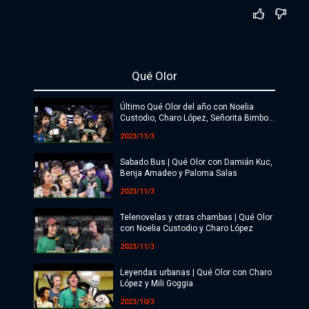
Política
Economía
Qué Olor
Sociedad
Último Qué Olor del año con Noelia
Deportes
Custodio, Charo López, Señorita Bimbo y
Barbi Recanati
2023/11/3
Cultura
Sabado Bus | Qué Olor con Damián Kuc,
#ATR
Benja Amadeo y Paloma Salas
2023/11/3
Internacionales
Telenovelas y otras chambas | Qué Olor
Investigaciones
con Noelia Custodio y Charo López
2023/11/3
Opinión
Leyendas urbanas | Qué Olor con Charo
Videos
López y Mili Goggia
2023/10/3