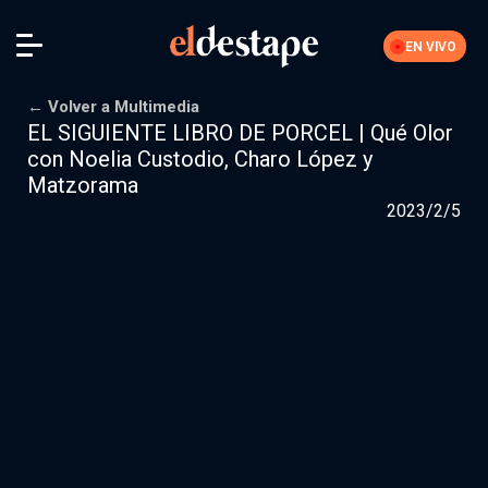
EN VIVO
← Volver a Multimedia
EL SIGUIENTE LIBRO DE PORCEL | Qué Olor
con Noelia Custodio, Charo López y
Iniciar sesión
Matzorama
2023/2/5
La Feria
Nuestra comunidad de suscriptores
Suscribite por
$10000
$15000
Más opciones
Secciones editoriales