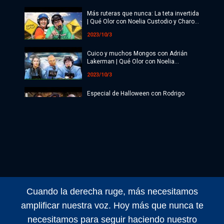
Radio
Más ruteras que nunca: La teta invertida
Programación
| Qué Olor con Noelia Custodio y Charo
López
2023/10/3
Copa Mundial 2026
Cuico y muchos Mongos con Adrián
Últimas Noticias
Lakerman | Qué Olor con Noelia
Custodio y Charo López
2023/10/3
Especial de Halloween con Rodrigo
Paranormal | Qué Olor con Noelia
Custodio y Charo López
2023/10/3
TODO BIEN EN EL BÚNKER | Qué Olor
con Noelia Custodio y Charo López
2023/9/3
Demonología con Mili Goggia | Qué Olor
con Noelia Custodio y Charo López
Cuando la derecha ruge, más necesitamos
2023/9/3
amplificar nuestra voz. Hoy más que nunca te
Fanfic: Milei-Bregman y el Chavo con
necesitamos para seguir haciendo nuestro
Sara Hebe | Qué Olor con Noelia