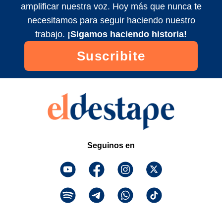
amplificar nuestra voz. Hoy más que nunca te
El fracaso del Gobierno para frenar los
necesitamos para seguir haciendo nuestro
precios | Editorial de Roberto Navarro
trabajo.
¡Sigamos haciendo historia!
2022/10/0
Suscribite
Seguinos en