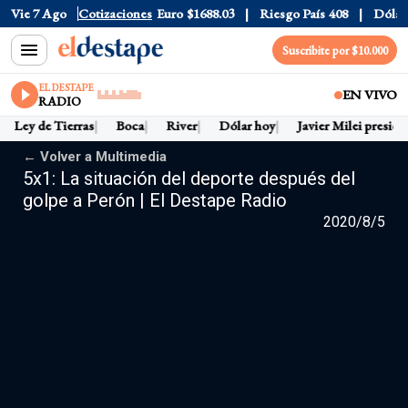
Vie 7 Ago
Dólar CCL
Cotizaciones
$1580.7
Euro
$1688.03
Riesgo País
408
Dólar 
Suscribite por $10.000
EL DESTAPE
EN VIVO
RADIO
Ley de Tierras
Boca
River
Dólar hoy
Javier Milei preside
← Volver a Multimedia
5x1: La situación del deporte después del
golpe a Perón | El Destape Radio
2020/8/5