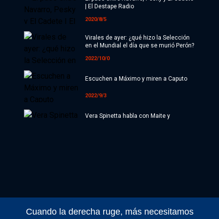
| El Destape Radio
2020/8/5
Virales de ayer: ¿qué hizo la Selección
en el Mundial el día que se murió Perón?
2022/10/0
Escuchen a Máximo y miren a Caputo
2022/9/3
Vera Spinetta habla con Maite y
presenta "Terso" | El Destape Radio
2020/8/2
HABLÓ CFK | El análisis de Roberto
Navarro y Ari Lijalad
2022/10/0
El vuelo del Lawfare
Cuando la derecha ruge, más necesitamos
2022/9/3