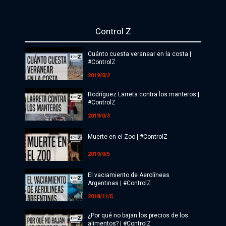
Política
Control Z
Economía
Cuánto cuesta veranear en la costa |
Sociedad
#ControlZ
2019/0/2
Deportes
Rodríguez Larreta contra los manteros |
Cultura
#ControlZ
2019/0/3
#ATR
Muerte en el Zoo | #ControlZ
Internacionales
2019/0/5
Investigaciones
El vaciamiento de Aerolíneas
Argentinas | #ControlZ
Opinión
2018/11/5
Videos
¿Por qué no bajan los precios de los
alimentos? | #ControlZ