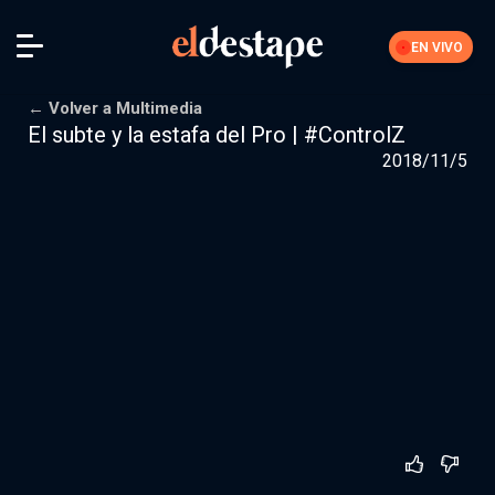
EN VIVO
← Volver a Multimedia
El subte y la estafa del Pro | #ControlZ
2018/11/5
Iniciar sesión
La Feria
Nuestra comunidad de suscriptores
Suscribite por
$10000
$15000
Más opciones
Secciones editoriales