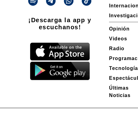
Internacio
Investigac
¡Descarga la app y
escuchanos!
Opinión
Videos
Radio
Programac
Tecnologí
Espectácu
Últimas
Noticias
Propietario: Producciones La Ñata S.A. CUIT 30-71490926-2
Dirección Nacional de Derecho de Autor -
EN TRÁMITE
Edición 