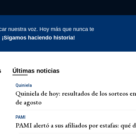
car nuestra voz. Hoy más que nunca te
.
¡Sigamos haciendo historia!
s
Últimas noticias
Quiniela
Quiniela de hoy: resultados de los sorteos en
de agosto
PAMI
PAMI alertó a sus afiliados por estafas: qué