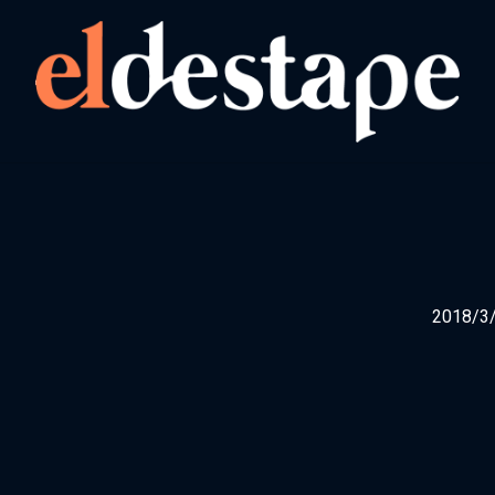
Secciones editoriales
2018/3
Política
Opinión
Economía
Videos
Sociedad
Radio