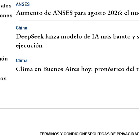
ANSES
nales
Aumento de ANSES para agosto 2026: el nu
iones
China
DeepSeek lanza modelo de IA más barato y s
ejecución
ión
Clima
Clima en Buenos Aires hoy: pronóstico del t
a
los
Nº - 4289
- 03/08/2026
TERMINOS Y CONDICIONES
POLITICAS DE PRIVACIDA