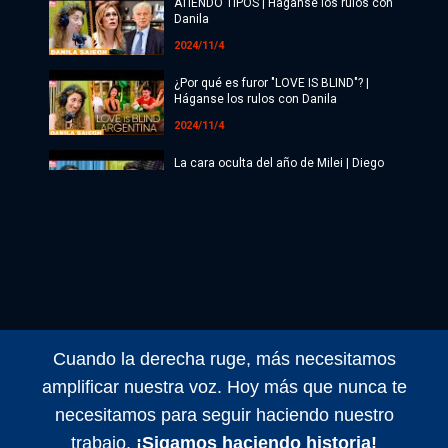
Radio
ATIENDO TIPOS | Haganse los rulos con
Danila
Programación
2024/11/4
Copa Mundial 2026
¿Por qué es furor "LOVE IS BLIND"? |
Háganse los rulos con Danila
Últimas Noticias
2024/11/4
La cara oculta del año de Milei | Diego
Genoud
2024/11/4
Maldita Suerte EN VIVO con Matías
Colombatti y equipo
2024/11/4
Maldita Suerte EN VIVO con Matías
Colombatti y equipo
Cuando la derecha ruge, más necesitamos
2024/11/1
amplificar nuestra voz. Hoy más que nunca te
Maldita Suerte EN VIVO con Matías
necesitamos para seguir haciendo nuestro
Colombatti y equipo
trabajo.
¡Sigamos haciendo historia!
2024/11/5