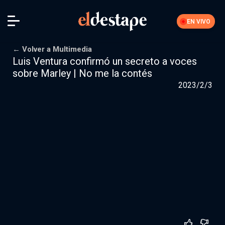
EN VIVO
← Volver a Multimedia
Luis Ventura confirmó un secreto a voces
sobre Marley | No me la contés
Iniciar sesión
2023/2/3
La Feria
Nuestra comunidad de suscriptores
Suscribite por
$10000
$15000
Más opciones
Secciones editoriales