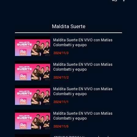
Política
Economía
Maldita Suerte
Sociedad
Maldita Suerte EN VIVO con Matías
Colombatti y equipo
Deportes
2024/11/3
Cultura
Maldita Suerte EN VIVO con Matías
Colombatti y equipo
#ATR
2024/11/2
Internacionales
Maldita Suerte EN VIVO con Matías
Colombatti y equipo
Investigaciones
2024/11/1
Opinión
Maldita Suerte EN VIVO con Matías
Colombatti y equipo
Videos
2024/11/5