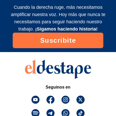
HERMANA | El editorial de Roberto
Navarro
Cuando la derecha ruge, más necesitamos
2025/8/5
amplificar nuestra voz. Hoy más que nunca te
Discusión del IVA en alimentos. Editorial
necesitamos para seguir haciendo nuestro
de Roberto Navarro
trabajo.
¡Sigamos haciendo historia!
2020/0/0
Suscribite
MILEI: ESTANFLACIÓN Y CRISIS | El
editorial de Roberto Navarro
2026/1/5
Seguinos en