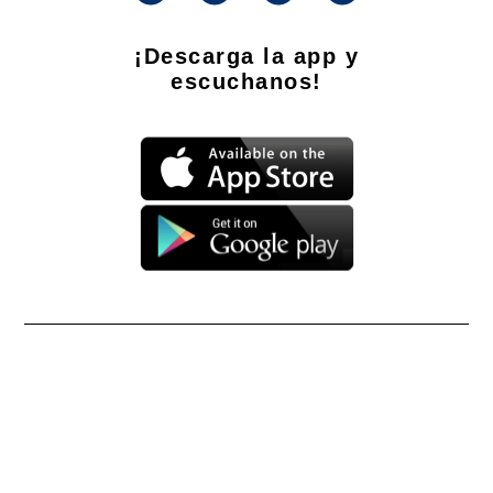
¡Descarga la app y
escuchanos!
Propietario: Producciones La Ñata S.A. CUIT 30-71490926-2
Dirección Nacional de Derecho de Autor -
EN TRÁMITE
Edición Nº
- 4295
- 09/08/2026
Director Periodístico de El Destape
Roberto Navarro