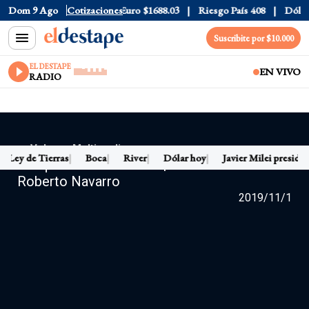
Dom 9 Ago
Dólar CCL
$1580.7
Cotizaciones
Euro
$1688.03
Riesgo País
408
Dólar 
Suscribite por $10.000
EL DESTAPE
EN VIVO
RADIO
← Volver a Multimedia
Ley de Tierras
Boca
River
Dólar hoy
Javier Milei presiden
Busquemos la felicidad | El editorial de
Roberto Navarro
2019/11/1