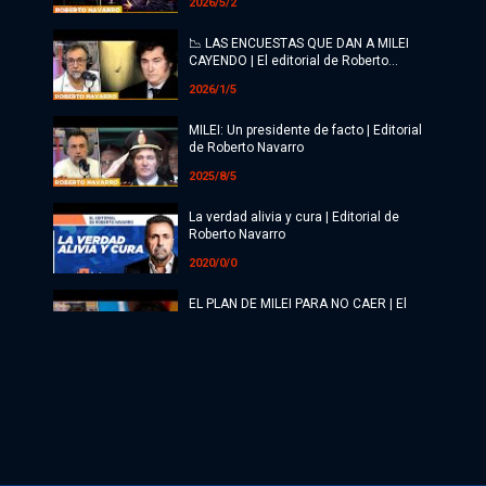
2026/5/2
📉 LAS ENCUESTAS QUE DAN A MILEI
CAYENDO | El editorial de Roberto
Navarro
2026/1/5
MILEI: Un presidente de facto | Editorial
de Roberto Navarro
2025/8/5
La verdad alivia y cura | Editorial de
Roberto Navarro
2020/0/0
EL PLAN DE MILEI PARA NO CAER | El
editorial de Roberto Navarro
2025/8/5
Precios cuidados y el plan | Editorial de
Roberto Navarro
2020/0/0
MILEI SE QUEDÓ SOLO CON SU