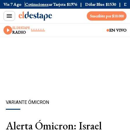
r Oficial
Vie 7 Ago
$1520
Cotizaciones
Dólar Tarjeta
$1976
Dólar Blue
$1530
Dólar
Suscribite por $10.000
EL DESTAPE
EN VIVO
RADIO
VARIANTE ÓMICRON
Alerta Ómicron: Israel