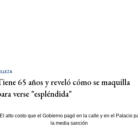
ELLEZA
Tiene 65 años y reveló cómo se maquilla
para verse "espléndida"