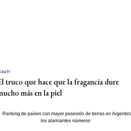
EAUTY
El truco que hace que la fragancia dure
mucho más en la piel