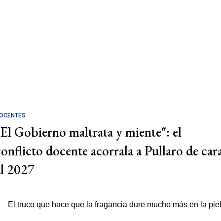
OCENTES
"El Gobierno maltrata y miente": el
conflicto docente acorrala a Pullaro de car
al 2027