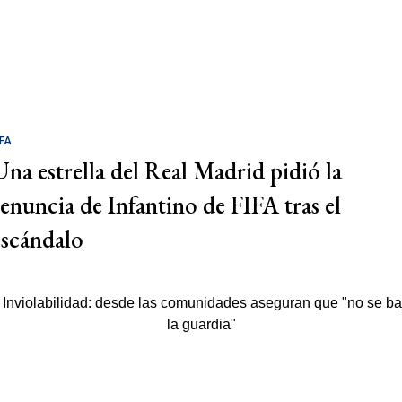
IFA
Una estrella del Real Madrid pidió la
renuncia de Infantino de FIFA tras el
escándalo