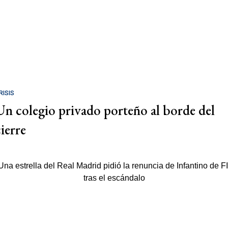
RISIS
Un colegio privado porteño al borde del
cierre