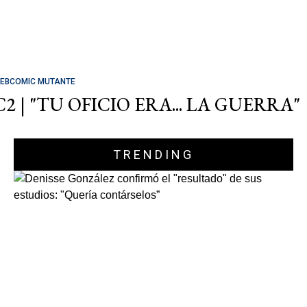
EBCOMIC MUTANTE
C2 | "TU OFICIO ERA... LA GUERRA"
TRENDING