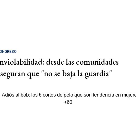
ONGRESO
Inviolabilidad: desde las comunidades
aseguran que "no se baja la guardia"