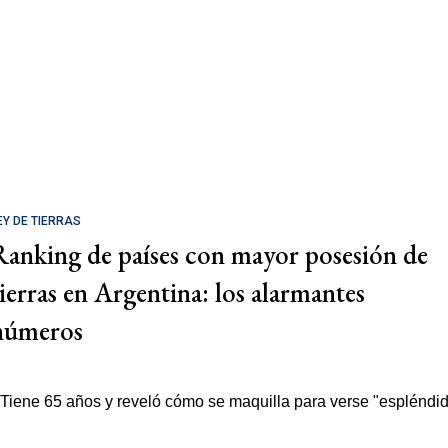
EY DE TIERRAS
Ranking de países con mayor posesión de
tierras en Argentina: los alarmantes
números