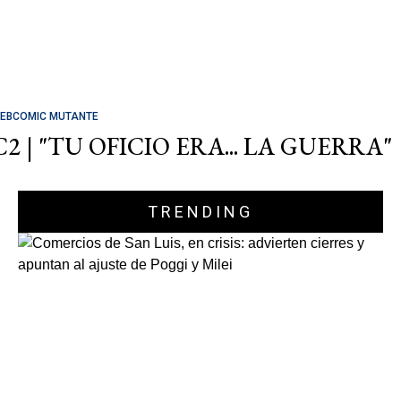
EBCOMIC MUTANTE
C2 | "TU OFICIO ERA... LA GUERRA"
TRENDING