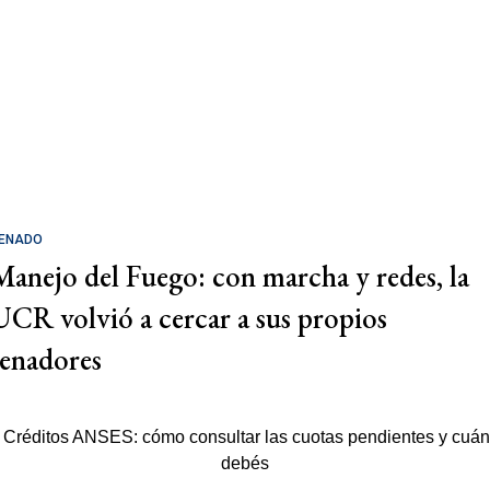
ENADO
Manejo del Fuego: con marcha y redes, la
UCR volvió a cercar a sus propios
senadores