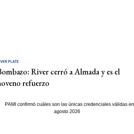
IVER PLATE
Bombazo: River cerró a Almada y es el
noveno refuerzo