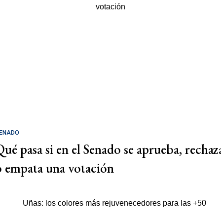
ENADO
Qué pasa si en el Senado se aprueba, rechaz
o empata una votación