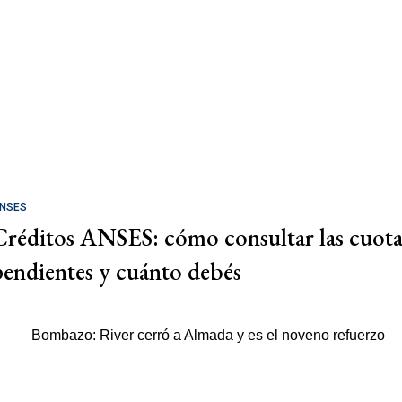
NSES
Créditos ANSES: cómo consultar las cuota
pendientes y cuánto debés