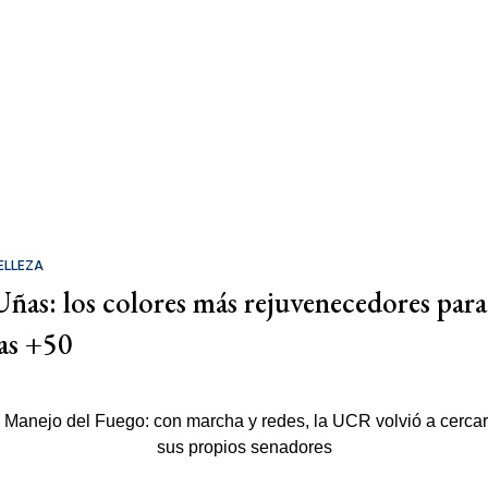
ELLEZA
Uñas: los colores más rejuvenecedores para
las +50