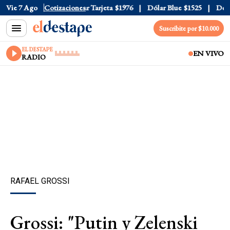
 Oficial
Vie 7 Ago
$1520
Cotizaciones
Dólar Tarjeta
$1976
Dólar Blue
$1525
Dólar 
Suscribite por $10.000
EL DESTAPE
EN VIVO
RADIO
RAFAEL GROSSI
Grossi: "Putin y Zelenski