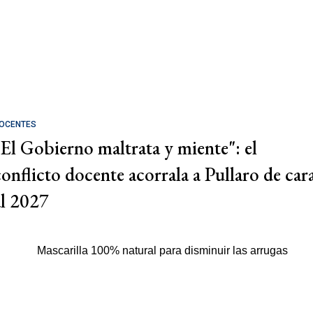
OCENTES
"El Gobierno maltrata y miente": el
conflicto docente acorrala a Pullaro de car
al 2027