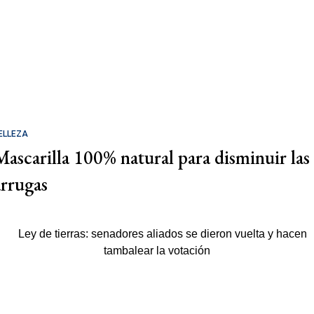
ELLEZA
Mascarilla 100% natural para disminuir las
arrugas