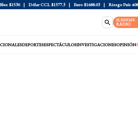
e
$1530
Dólar CCL
$1577.3
Euro
$1688.03
Riesgo País
408
D
EL DESTAPE
RADIO
CIONALES
DEPORTES
ESPECTÁCULOS
INVESTIGACIONES
OPINIÓN