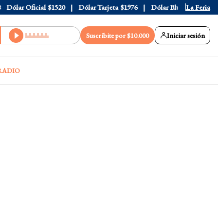
ólar Oficial
$1520
Dólar Tarjeta
$1976
Dólar Blue
$1530
La Feria
Dól
Suscribite por $10.000
Iniciar sesión
RADIO