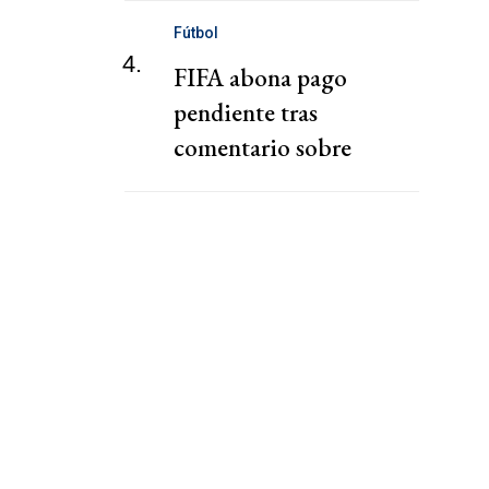
Fútbol
4.
FIFA abona pago
pendiente tras
comentario sobre
"chantaje" del presidente
de la Federación Jordana