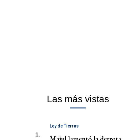
Las más vistas
Ley de Tierras
1.
Majul lamentó la derrota