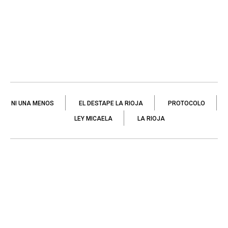
NI UNA MENOS
EL DESTAPE LA RIOJA
PROTOCOLO
LEY MICAELA
LA RIOJA