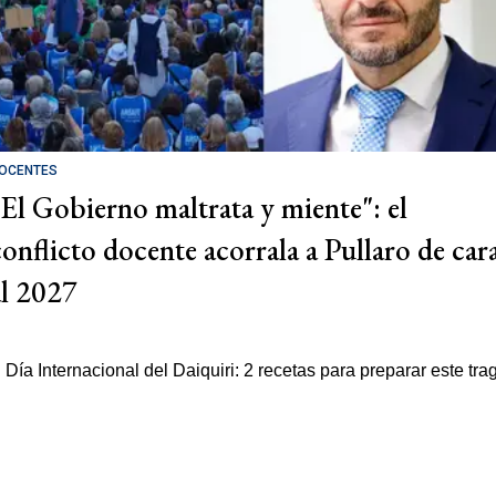
OCENTES
"El Gobierno maltrata y miente": el
conflicto docente acorrala a Pullaro de car
al 2027