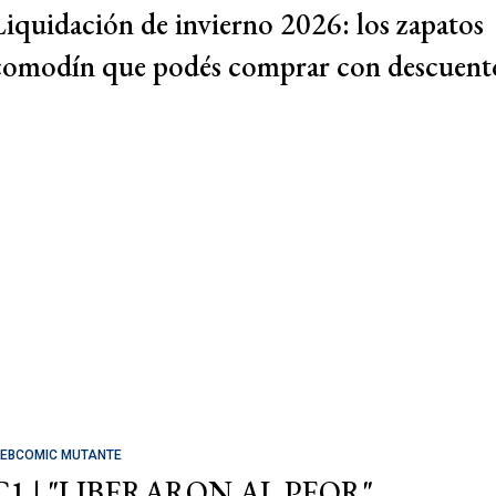
Liquidación de invierno 2026: los zapatos
comodín que podés comprar con descuent
EBCOMIC MUTANTE
C1 | "LIBERARON AL PEOR"