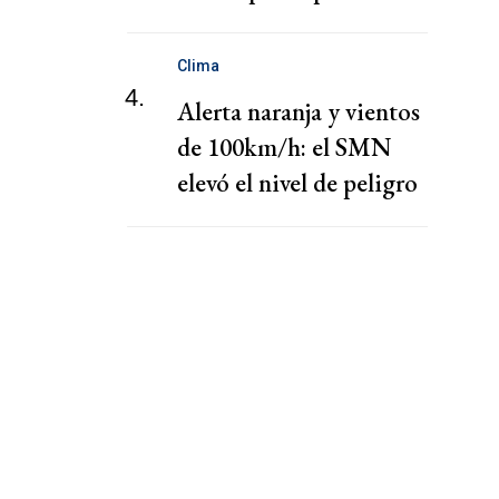
nombramiento de Hong
Clima
4.
Alerta naranja y vientos
de 100km/h: el SMN
elevó el nivel de peligro
por lluvias