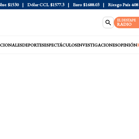
e
$1530
Dólar CCL
$1577.3
Euro
$1688.03
Riesgo País
408
D
EL DESTAPE
RADIO
CIONALES
DEPORTES
ESPECTÁCULOS
INVESTIGACIONES
OPINIÓN