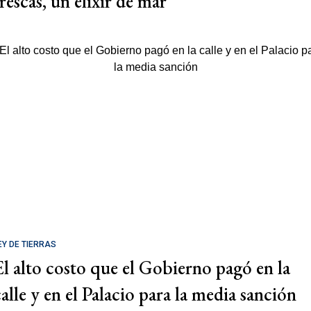
rescas, un elixir de mar
EY DE TIERRAS
El alto costo que el Gobierno pagó en la
calle y en el Palacio para la media sanción