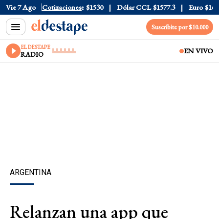
eta
Vie 7 Ago
$1976
Dólar Blue
Cotizaciones
$1530
Dólar CCL
$1577.3
Euro
$1688.0
Suscribite por $10.000
EL DESTAPE
EN VIVO
RADIO
ARGENTINA
Relanzan una app que