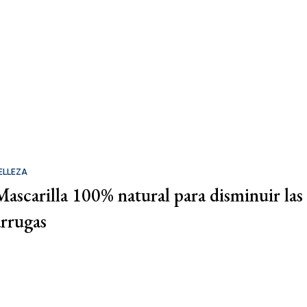
ELLEZA
Mascarilla 100% natural para disminuir las
arrugas