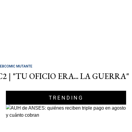
EBCOMIC MUTANTE
C2 | "TU OFICIO ERA... LA GUERRA"
TRENDING