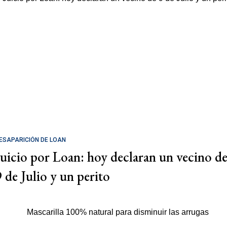
ESAPARICIÓN DE LOAN
Juicio por Loan: hoy declaran un vecino d
9 de Julio y un perito