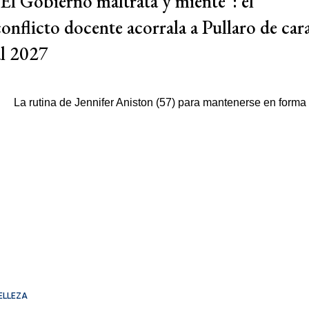
"El Gobierno maltrata y miente": el
conflicto docente acorrala a Pullaro de car
al 2027
ELLEZA