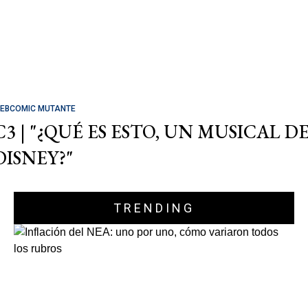
EBCOMIC MUTANTE
C3 | "¿QUÉ ES ESTO, UN MUSICAL D
DISNEY?"
TRENDING