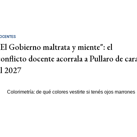
OCENTES
"El Gobierno maltrata y miente": el
conflicto docente acorrala a Pullaro de car
al 2027