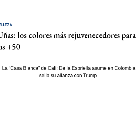
ELLEZA
Uñas: los colores más rejuvenecedores para
las +50