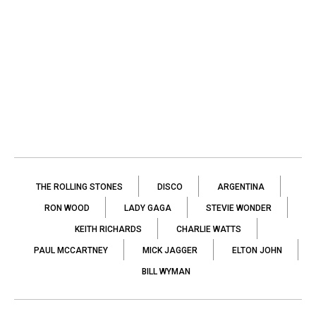
THE ROLLING STONES
DISCO
ARGENTINA
RON WOOD
LADY GAGA
STEVIE WONDER
KEITH RICHARDS
CHARLIE WATTS
PAUL MCCARTNEY
MICK JAGGER
ELTON JOHN
BILL WYMAN