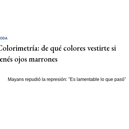
ODA
Colorimetría: de qué colores vestirte si
tenés ojos marrones