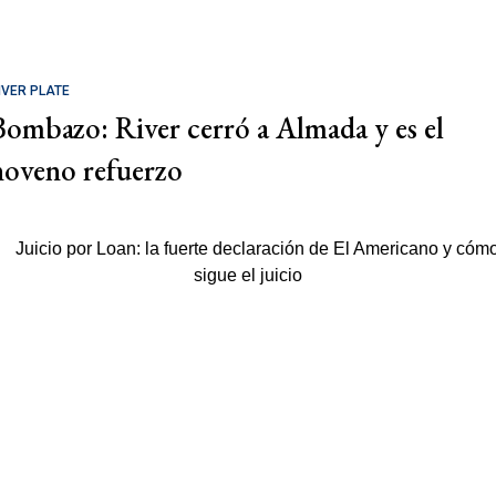
IVER PLATE
Bombazo: River cerró a Almada y es el
noveno refuerzo