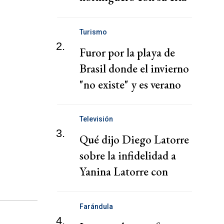
que se viralizó
Turismo
2.
Furor por la playa de
Brasil donde el invierno
"no existe" y es verano
todo el año
Televisión
3.
Qué dijo Diego Latorre
sobre la infidelidad a
Yanina Latorre con
Natacha Jaitt
Farándula
4.