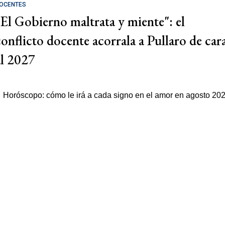
OCENTES
"El Gobierno maltrata y miente": el
conflicto docente acorrala a Pullaro de car
al 2027