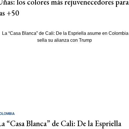
Uñas: los colores más rejuvenecedores para
las +50
OLOMBIA
La “Casa Blanca” de Cali: De la Espriella