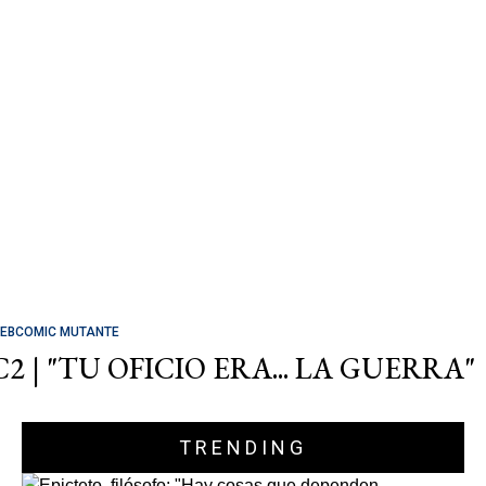
EBCOMIC MUTANTE
C2 | "TU OFICIO ERA... LA GUERRA"
TRENDING