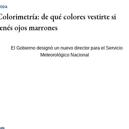
ODA
Colorimetría: de qué colores vestirte si
tenés ojos marrones
MN