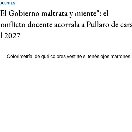
OCENTES
"El Gobierno maltrata y miente": el
conflicto docente acorrala a Pullaro de car
al 2027